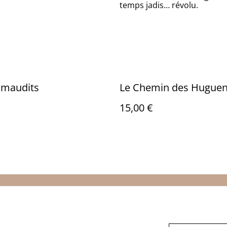
temps jadis… révolu.
 maudits
Le Chemin des Huguen
15,00 €
Legal Terms
Privacy Policy
Cookie 