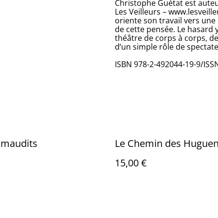
Christophe Guétat est auteu
Les Veilleurs – www.lesveill
oriente son travail vers un
de cette pensée. Le hasard 
théâtre de corps à corps, d
d’un simple rôle de spectate
ISBN 978-2-492044-19-9/ISS
 maudits
Le Chemin des Huguen
15,00 €