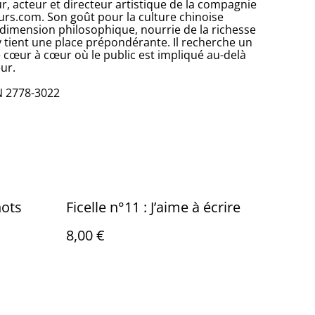
r, acteur et directeur artistique de la compagnie
eurs.com. Son goût pour la culture chinoise
e dimension philosophique, nourrie de la richesse
y tient une place prépondérante. Il recherche un
e cœur à cœur où le public est impliqué au-delà
ur.
N 2778-3022
ots
Ficelle n°11 : J’aime à écrire
8,00 €