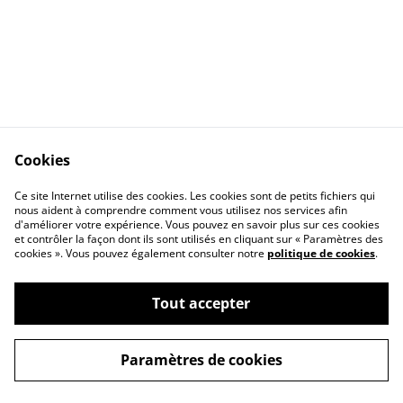
Cookies
Ce site Internet utilise des cookies. Les cookies sont de petits fichiers qui
nous aident à comprendre comment vous utilisez nos services afin
d'améliorer votre expérience. Vous pouvez en savoir plus sur ces cookies
Contact Us
Legal Terms
et contrôler la façon dont ils sont utilisés en cliquant sur « Paramètres des
Privacy Policy
Cookie Policy
cookies ». Vous pouvez également consulter notre
politique de cookies
.
Tout accepter
©
2026
Editions Le Pas de l'Homme
Paramètres de cookies
powered by